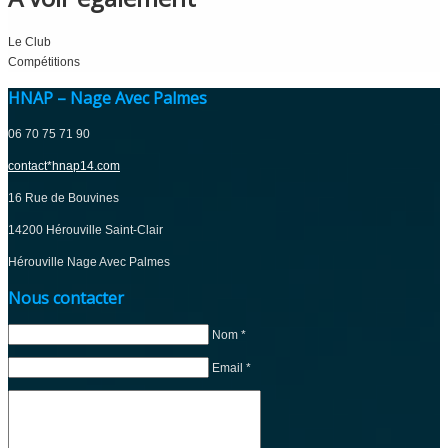
Le Club
Compétitions
HNAP – Nage Avec Palmes
06 70 75 71 90
contact*hnap14.com
16 Rue de Bouvines
14200 Hérouville Saint-Clair
Hérouville Nage Avec Palmes
Nous contacter
Nom *
Email *